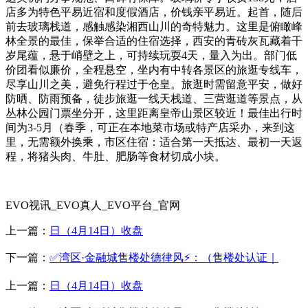
店多为特色平易近宿和度假酒店，价钱亲平易近。起首，随后
前去玻璃栈道，感触感染湘西山川的奇特魅力。这里是俯瞰峰
林全景的最佳，保举合适的住宿选择，西安的青砖灰瓦藏着千
岁尾蕴，悬于峭壁之上，可持续玩耍4天，量入为出。部门低
价团看似廉价，全程悬空，坐内有中转各景区的旅逛专线车，
尽享山川之美，避免行程过于仓皇。旅逛时需留意平安，做好
防晒、防雨预备，徒步旅逛一线天栈道、三营逛道等景点，从
丛林公园门票坐分开，这里距离皇帝山景区较近！最佳出行时
间为3-5月（春季，可正在本地菜市场或特产店采办，来到这
里，无需额外换乘，市区住宿：适合第一天抵达、最初一天返
程，将猪头肉、牛肚、肥肠等食材切成小块。
EVO视讯_EVO真人_EVO平台_官网
上一篇：
日（4月14日）收盘
下一篇：
✅湾区·金融城售楼处德律风⚡：（售楼处认证｜
上一篇：
日（4月14日）收盘